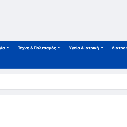
γία
Τέχνη & Πολιτισμός
Υγεία & Ιατρική
Διατρο
α