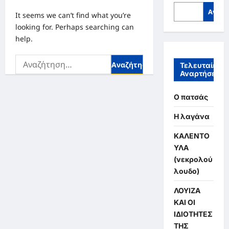
Αναζή
It seems we can’t find what you’re
looking for. Perhaps searching can
help.
Αναζήτηση
Τελευταίες
για:
Αναρτήσεις
Ο πατσάς
Η λαγάνα
ΚΑΛΕΝΤΟ
ΥΛΑ
(νεκρολού
λουδο)
ΛΟΥΙΖΑ
ΚΑΙ ΟΙ
ΙΔΙΟΤΗΤΕΣ
ΤΗΣ