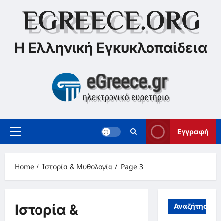
Skip
to
content
Η Ελληνική Εγκυκλοπαίδεια
Εγγραφή
Primary
Menu
Home
Ιστορία & Μυθολογία
Page 3
Ιστορία &
Αναζήτηση