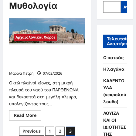
Μυθολογία
Αναζή
Αρχαιολογικοί Χώροι
Τελευταίες
Αναρτήσεις
ΑΚΡΟΠΟΛΙΣ – ΠΑΡΘΕΝΩΝ – ΧΤΕΣ
Ο πατσάς
ΚΑΙ ΣΗΜΕΡΑ ΜΕΣΑ ΑΠΟ ΑΡΙΘΜΟΥΣ
ΚΑΙ ΣΥΜΒΟΛΑ
Η λαγάνα
Μαρίνα Πετρή
07/02/2026
ΚΑΛΕΝΤΟ
Οκτώ πλαϊνοί κίονες, στη μικρή
ΥΛΑ
πλευρά του ναού του ΠΑΡΘΕΝΩΝΑ
(νεκρολού
και δεκαεπτά στη μεγάλη πλευρά,
λουδο)
υπολογίζοντας τους...
ΛΟΥΙΖΑ
Read
Read More
more
ΚΑΙ ΟΙ
about
ΙΔΙΟΤΗΤΕΣ
ΑΚΡΟΠΟΛΙΣ
Σελιδοποίηση
Previous
1
2
3
–
ΤΗΣ