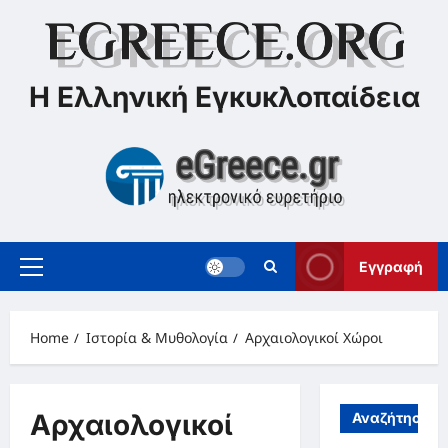
Skip
to
content
Η Ελληνική Εγκυκλοπαίδεια
Εγγραφή
Primary
Menu
Home
Ιστορία & Μυθολογία
Αρχαιολογικοί Χώροι
Αρχαιολογικοί
Αναζήτηση