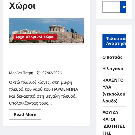
Χώροι
Αναζή
Αρχαιολογικοί Χώροι
Τελευταίες
Αναρτήσεις
ΑΚΡΟΠΟΛΙΣ – ΠΑΡΘΕΝΩΝ – ΧΤΕΣ
Ο πατσάς
ΚΑΙ ΣΗΜΕΡΑ ΜΕΣΑ ΑΠΟ ΑΡΙΘΜΟΥΣ
ΚΑΙ ΣΥΜΒΟΛΑ
Η λαγάνα
Μαρίνα Πετρή
07/02/2026
ΚΑΛΕΝΤΟ
Οκτώ πλαϊνοί κίονες, στη μικρή
ΥΛΑ
πλευρά του ναού του ΠΑΡΘΕΝΩΝΑ
(νεκρολού
και δεκαεπτά στη μεγάλη πλευρά,
λουδο)
υπολογίζοντας τους...
ΛΟΥΙΖΑ
Read
Read More
more
ΚΑΙ ΟΙ
about
ΙΔΙΟΤΗΤΕΣ
ΑΚΡΟΠΟΛΙΣ
–
ΤΗΣ