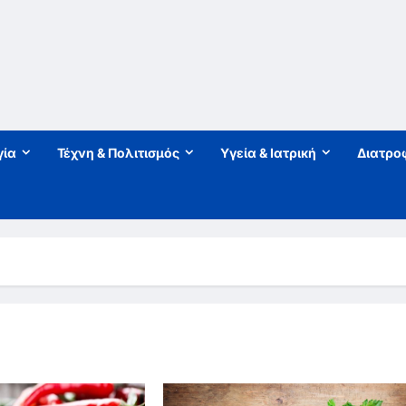
γία
Τέχνη & Πολιτισμός
Υγεία & Ιατρική
Διατρο