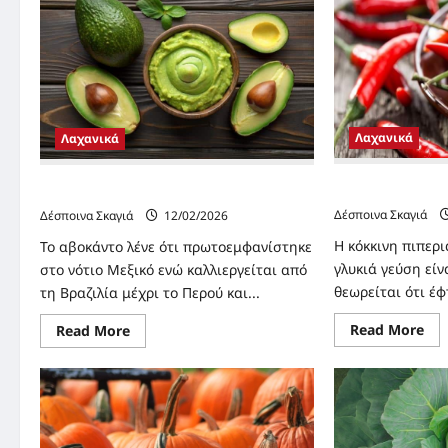
Λαχανικά
Λαχανικά
“ΚΟΚΚΙΝΗ ΠΙΠΕ
“ΑΒΟΚΑΝΤΟ” ΜΙΑ ΠΛΗΡΗΣ ΤΡΟΦΗ
Δέσποινα Σκαγιά
Δέσποινα Σκαγιά
12/02/2026
Η κόκκινη πιπερ
Το αβοκάντο λένε ότι πρωτοεμφανίστηκε
γλυκιά γεύση εί
στο νότιο Μεξικό ενώ καλλιεργείται από
θεωρείται ότι έφ
τη Βραζιλία μέχρι το Περού και...
Re
Read More
Read
Read More
mo
more
abo
about
“Κ
“ΑΒΟΚΑΝΤΟ”
ΠΙ
ΜΙΑ
ΦΛ
ΠΛΗΡΗΣ
ΤΡΟΦΗ