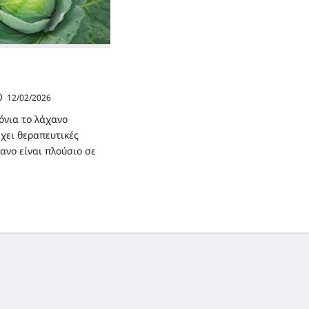
πραγματική
12/02/2026
όνια το λάχανο
έχει θεραπευτικές
χανο είναι πλούσιο σε
ad
re
ut
ΑΧΑΝΟ”
α
αγματική
ερτροφή