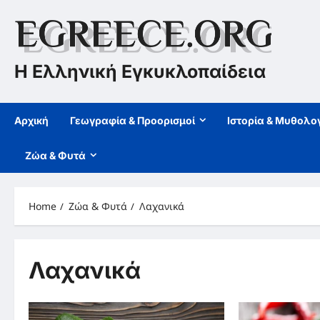
Skip
to
content
Η Ελληνική Εγκυκλοπαίδεια
Αρχική
Γεωγραφία & Προορισμοί
Ιστορία & Μυθολο
Ζώα & Φυτά
Home
Ζώα & Φυτά
Λαχανικά
Λαχανικά