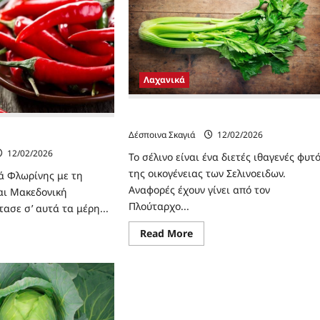
Λαχανικά
“ΣΕΛΙΝΟ” το αρωματικό λαχανικό
Δέσποινα Σκαγιά
12/02/2026
ΡΙΑ ΦΛΩΡΙΝΗΣ”
12/02/2026
Το σέλινο είναι ένα διετές ιθαγενές φυτ
της οικογένειας των Σελινοειδων.
ιά Φλωρίνης με τη
Αναφορές έχουν γίνει από τον
ναι Μακεδονική
Πλούταρχο...
τασε σ’ αυτά τα μέρη...
Read
Read More
ad
more
re
about
ut
“ΣΕΛΙΝΟ”
ΟΚΚΙΝΗ
το
ΠΕΡΙΑ
αρωματικό
ΩΡΙΝΗΣ”
λαχανικό