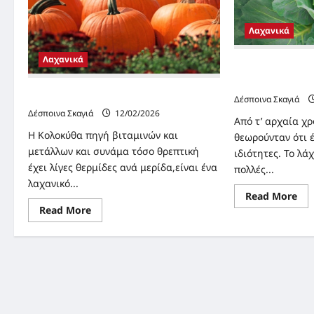
Λαχανικά
Λαχανικά
“ΛΑΧΑΝΟ” Μια 
υπερτροφή
“ΚΟΛΟΚΥΘΑ ΠΟΡΤΟΚΑΛΙ” super food
Δέσποινα Σκαγιά
Δέσποινα Σκαγιά
12/02/2026
Από τ’ αρχαία χρ
Η Κολοκύθα πηγή βιταμινών και
θεωρούνταν ότι 
μετάλλων και συνάμα τόσο θρεπτική
ιδιότητες. Το λά
έχει λίγες θερμίδες ανά μερίδα,είναι ένα
πολλές...
λαχανικό...
Re
Read More
mo
Read
Read More
abo
more
“Λ
about
Μι
“ΚΟΛΟΚΥΘΑ
πρ
ΠΟΡΤΟΚΑΛΙ”
υπ
super
food