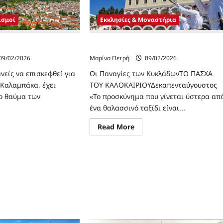
άδας
ισμοί
Εκκλησίες & Μοναστήρια
αμπάκα
Οι Παναγίες των Κυκλάδων
09/02/2026
Μαρίνα Πετρή
09/02/2026
νείς να επισκεφθεί για
Οι Παναγίες των ΚυκλάδωνΤΟ ΠΑΣΧΑ
Καλαμπάκα, έχει
ΤΟΥ ΚΑΛΟΚΑΙΡΙΟΥΔεκαπενταύγουστος
ο θαύμα των
«Το προσκύνημα που γίνεται ύστερα απ
ένα θαλασσινό ταξίδι είναι...
ad
Read
Read More
re
more
ut
about
Οι
νωστη
Παναγίες
λαμπάκα
των
Κυκλάδων