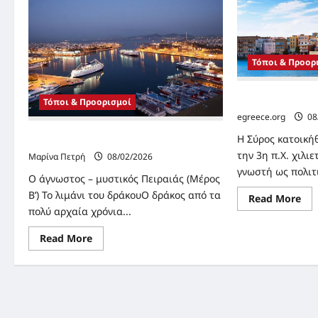
θέση
της
Ελλάδας
Τόποι & Προορ
Ιστορία της Σύρ
Τόποι & Προορισμοί
egreece.org
08
Η Σύρος κατοική
Ο Πειραιάς (β’ μέρος)
την 3η π.Χ. χιλιε
Μαρίνα Πετρή
08/02/2026
γνωστή ως πολιτι
Ο άγνωστος – μυστικός Πειραιάς (Μέρος
Β’) Το λιμάνι του δράκουΟ δράκος από τα
Re
Read More
mo
πολύ αρχαία χρόνια...
abo
Ιστ
Read
της
Read More
more
Σύ
about
Ο
Πειραιάς
(β’
μέρος)