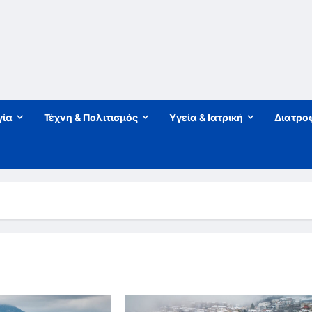
γία
Τέχνη & Πολιτισμός
Υγεία & Ιατρική
Διατρο