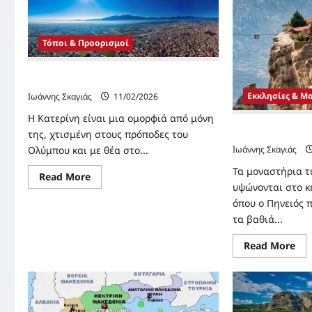
Τόποι & Προορισμοί
Η πόλη της Κατερίνης
Εκκλησίες & Μ
Ιωάννης Σκαγιάς
11/02/2026
Η Κατερίνη είναι μια ομορφιά από μόνη
Η Μονή της Αγία
της, χτισμένη στους πρόποδες του
Ιωάννης Σκαγιάς
Ολύμπου και με θέα στο...
Τα μοναστήρια 
Read
Read More
more
υψώνονται στο κ
about
όπου ο Πηνειός 
Η
πόλη
τα βαθιά...
της
Κατερίνης
Re
Read More
mo
abo
Η
Μο
της
Αγί