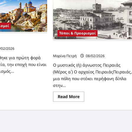
ισμοί
Τόποι & Προορισμοί
ου
Ο Πειραιάς (α’ μέρος)
/02/2026
Μαρίνα Πετρή
08/02/2026
θηκε για πρώτη φορά
τία, την εποχή που είναι
Ο μυστικός (ή) άγνωστος Πειραιάς
σμός...
(Μέρος α΄) Ο αρχαίος ΠειραιάςΠειραιάς
μια πόλη που στέκει περήφανη δίπλα
ad
στην...
re
ut
ορία
Read
Read More
more
ρου
about
Ο
Πειραιάς
(α’
μέρος)