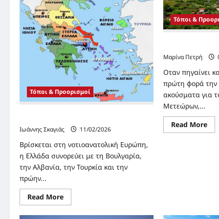
Τρι
Τόποι & Προορ
Η Aγνωστη Καλ
Μαρίνα Πετρή
Oταν πηγαίνει κα
πρώτη φορά την 
Τόποι & Προορισμοί
ακούσματα για τ
Μετεώρων,...
Γεωγραφική θέση της Ελλάδας
Re
Read More
Ιωάννης Σκαγιάς
11/02/2026
mo
abo
Η
Βρίσκεται στη νοτιοανατολική Ευρώπη,
Aγ
η Ελλάδα συνορεύει με τη Βουλγαρία,
Κα
την Αλβανία, την Τουρκία και την
πρώην...
Read
Read More
more
about
Γεωγραφική