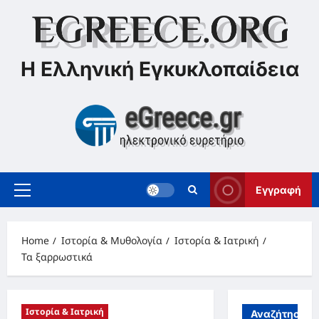
Skip
to
content
Η Ελληνική Εγκυκλοπαίδεια
Εγγραφή
Primary
Menu
Home
Ιστορία & Μυθολογία
Ιστορία & Ιατρική
Τα ξαρρωστικά
Ιστορία & Ιατρική
Αναζήτηση