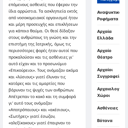
επόμενους ασθενείς που έφεραν την
ίδια αρρώστια. Τα ασκληπιεία εκτός
Αναψυκτικά,
από νοσοκομειακοί οργανισμοί ήταν
Ροφήματα
και μέρη προσευχής και επικλήσεων
για κάποιο θαύμα. Οι θεοί δίδαξαν
Αρχαία
στους ανθρώπους τη γνώση και την
Ελλάδα
επιστήμη της Ιατρικής, όμως τις
περισσότερες φορές ήταν αυτοί που
Αρχαίο
προκαλούσαν και τις ασθένειες γι’
Θέατρο
αυτό είχαν και το προσωνύμιο
Αρχαίοι
«Επικούρειοι». Τους ονόμαζαν ακόμα
Συγγραφείς
και «λύσιους» γιατί έλυναν τις
κατάρες και τις αμαρτίες που
Αρχαιολογικοί
βάρυναν τις ψυχές των ανθρώπων.
Χώροι
Απέτρεπαν το κακό και τη συμφορά
γι’ αυτό τους ονόμαζαν
Ασθένειες
«Αποτρόπαιους» και «ακέσιους»,
«Σωτήρες» γιατί έσωζαν,
Βότανα
«αλεξίκακους» γιατί έπαιρναν το