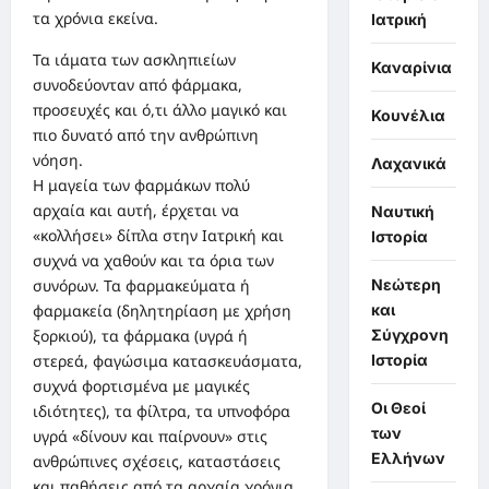
τα χρόνια εκείνα.
Ιατρική
Τα ιάματα των ασκληπιείων
Καναρίνια
συνοδεύονταν από φάρμακα,
προσευχές και ό,τι άλλο μαγικό και
Κουνέλια
πιο δυνατό από την ανθρώπινη
νόηση.
Λαχανικά
Η μαγεία των φαρμάκων πολύ
αρχαία και αυτή, έρχεται να
Ναυτική
«κολλήσει» δίπλα στην Ιατρική και
Ιστορία
συχνά να χαθούν και τα όρια των
Νεώτερη
συνόρων. Τα φαρμακεύματα ή
και
φαρμακεία (δηλητηρίαση με χρήση
Σύγχρονη
ξορκιού), τα φάρμακα (υγρά ή
Ιστορία
στερεά, φαγώσιμα κατασκευάσματα,
συχνά φορτισμένα με μαγικές
Οι Θεοί
ιδιότητες), τα φίλτρα, τα υπνοφόρα
των
υγρά «δίνουν και παίρνουν» στις
Ελλήνων
ανθρώπινες σχέσεις, καταστάσεις
και παθήσεις από τα αρχαία χρόνια.