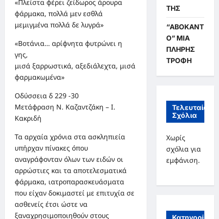
«Πλείστα φέρει ζείδωρος άρουρα
ΤΗΣ
φάρμακα, πολλά μεν εσθλά
μεμιγμένα πολλά δε λυγρά»
“ΑΒΟΚΑΝΤ
Ο” ΜΙΑ
«Βοτάνια… αρίφνητα φυτρώνει η
ΠΛΗΡΗΣ
γης,
ΤΡΟΦΗ
μισά ξαρρωστικά, αξεδιάλεχτα, μισά
φαρμακωμένα»
Οδύσσεια δ 229 -30
Μετάφραση Ν. Καζαντζάκη – Ι.
Τελευταία
Σχόλια
Κακριδή
Τα αρχαία χρόνια στα ασκληπιεία
Χωρίς
υπήρχαν πίνακες όπου
σχόλια για
αναγράφονταν όλων των ειδών οι
εμφάνιση.
αρρώστιες και τα αποτελεσματικά
φάρμακα, ιατροπαρασκευάσματα
που είχαν δοκιμαστεί με επιτυχία σε
ασθενείς έτσι ώστε να
ξαναχρησιμοποιηθούν στους
Κατηγορίες