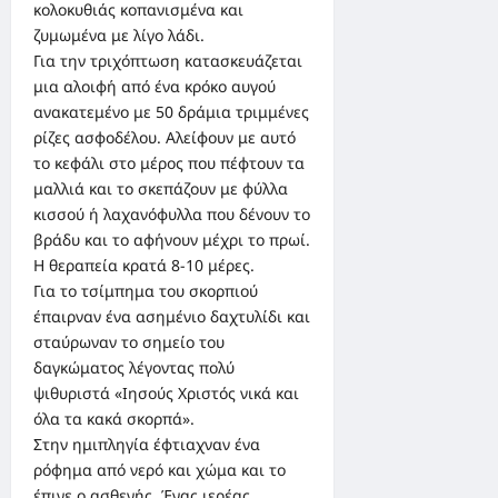
κολοκυθιάς κοπανισμένα και
ζυμωμένα με λίγο λάδι.
Για την τριχόπτωση κατασκευάζεται
μια αλοιφή από ένα κρόκο αυγού
ανακατεμένο με 50 δράμια τριμμένες
ρίζες ασφοδέλου. Αλείφουν με αυτό
το κεφάλι στο μέρος που πέφτουν τα
μαλλιά και το σκεπάζουν με φύλλα
κισσού ή λαχανόφυλλα που δένουν το
βράδυ και το αφήνουν μέχρι το πρωί.
Η θεραπεία κρατά 8-10 μέρες.
Για το τσίμπημα του σκορπιού
έπαιρναν ένα ασημένιο δαχτυλίδι και
σταύρωναν το σημείο του
δαγκώματος λέγοντας πολύ
ψιθυριστά «Ιησούς Χριστός νικά και
όλα τα κακά σκορπά».
Στην ημιπληγία έφτιαχναν ένα
ρόφημα από νερό και χώμα και το
έπινε ο ασθενής. Ένας ιερέας