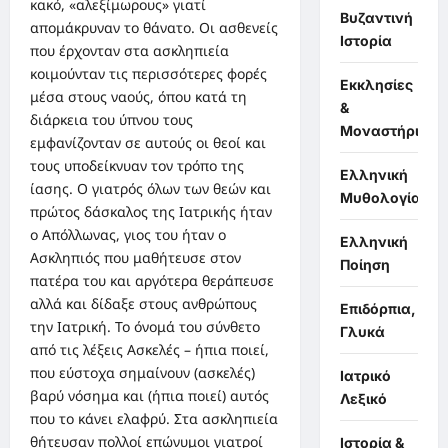
κακό, «αλεξίμωρους» γιατί
Βυζαντινή
απομάκρυναν το θάνατο. Οι ασθενείς
Ιστορία
που έρχονταν στα ασκληπιεία
κοιμούνταν τις περισσότερες φορές
Εκκλησίες
μέσα στους ναούς, όπου κατά τη
&
διάρκεια του ύπνου τους
Μοναστήρια
εμφανίζονταν σε αυτούς οι θεοί και
τους υποδείκνυαν τον τρόπο της
Ελληνική
ίασης. Ο γιατρός όλων των θεών και
Μυθολογία
πρώτος δάσκαλος της Ιατρικής ήταν
ο Απόλλωνας, γιος του ήταν ο
Ελληνική
Ασκληπιός που μαθήτευσε στον
Ποίηση
πατέρα του και αργότερα θεράπευσε
αλλά και δίδαξε στους ανθρώπους
Επιδόρπια,
την Ιατρική. Το όνομά του σύνθετο
Γλυκά
από τις λέξεις Ασκελές – ήπια ποιεί,
που εύστοχα σημαίνουν (ασκελές)
Ιατρικό
βαρύ νόσημα και (ήπια ποιεί) αυτός
Λεξικό
που το κάνει ελαφρύ. Στα ασκληπιεία
θήτευσαν πολλοί επώνυμοι γιατροί
Ιστορία &