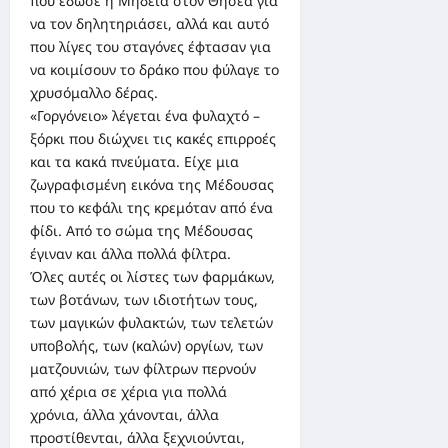
που έδωσε η Μήδεια στον Θησέα για
να τον δηλητηριάσει, αλλά και αυτό
που λίγες του σταγόνες έφτασαν για
να κοιμίσουν το δράκο που φύλαγε το
χρυσόμαλλο δέρας.
«Γοργόνειο» λέγεται ένα φυλαχτό –
ξόρκι που διώχνει τις κακές επιρροές
και τα κακά πνεύματα. Είχε μια
ζωγραφισμένη εικόνα της Μέδουσας
που το κεφάλι της κρεμόταν από ένα
φίδι. Από το σώμα της Μέδουσας
έγιναν και άλλα πολλά φίλτρα.
Όλες αυτές οι λίστες των φαρμάκων,
των βοτάνων, των ιδιοτήτων τους,
των μαγικών φυλακτών, των τελετών
υποβολής, των (καλών) οργίων, των
ματζουνιών, των φίλτρων περνούν
από χέρια σε χέρια για πολλά
χρόνια, άλλα χάνονται, άλλα
προστίθενται, άλλα ξεχνιούνται,