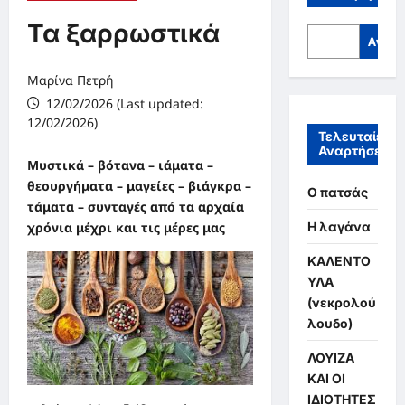
Τα ξαρρωστικά
Αναζή
Μαρίνα Πετρή
12/02/2026 (Last updated:
12/02/2026)
Τελευταίες
Αναρτήσεις
Μυστικά – βότανα – ιάματα –
θεουργήματα – μαγείες – βιάγκρα –
Ο πατσάς
τάματα – συνταγές από τα αρχαία
Η λαγάνα
χρόνια μέχρι και τις μέρες μας
ΚΑΛΕΝΤΟ
ΥΛΑ
(νεκρολού
λουδο)
ΛΟΥΙΖΑ
ΚΑΙ ΟΙ
ΙΔΙΟΤΗΤΕΣ