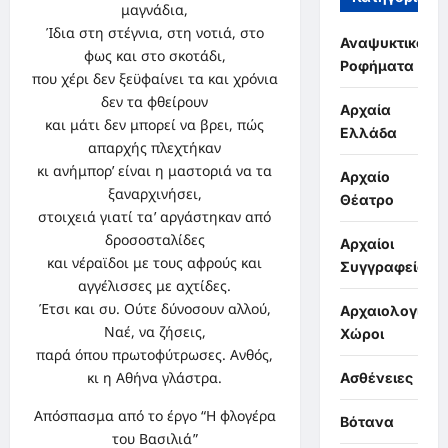
μαγνάδια,
Ίδια στη στέγνια, στη νοτιά, στο
Αναψυκτικά,
φως και στο σκοτάδι,
Ροφήματα
που χέρι δεν ξεϋφαίνει τα και χρόνια
δεν τα φθείρουν
Αρχαία
και μάτι δεν μπορεί να βρει, πώς
Ελλάδα
απαρχής πλεχτήκαν
κι ανήμπορ’ είναι η μαστοριά να τα
Αρχαίο
ξαναρχινήσει,
Θέατρο
στοιχειά γιατί τα’ αργάστηκαν από
δροσοσταλίδες
Αρχαίοι
και νέραϊδοι με τους αφρούς και
Συγγραφείς
αγγέλισσες με αχτίδες.
Έτσι και συ. Ούτε δύνοσουν αλλού,
Αρχαιολογικοί
Ναέ, να ζήσεις,
Χώροι
παρά όπου πρωτοφύτρωσες. Ανθός,
κι η Αθήνα γλάστρα.
Ασθένειες
Απόσπασμα από το έργο “Η φλογέρα
Βότανα
του Βασιλιά”