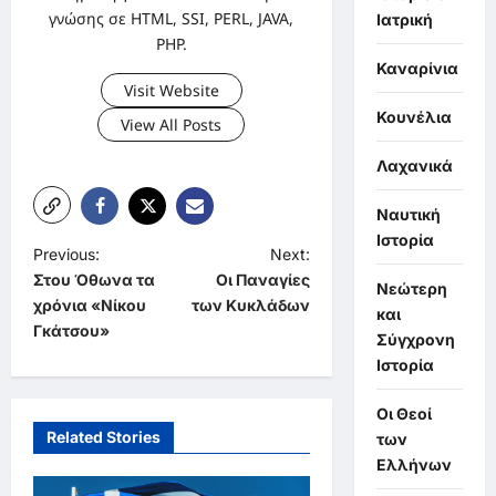
γνώσης σε HTML, SSI, PERL, JAVA,
Ιατρική
PHP.
Καναρίνια
Visit Website
Κουνέλια
View All Posts
Λαχανικά
Ναυτική
Ιστορία
P
Previous:
Next:
Στου Όθωνα τα
Οι Παναγίες
o
Νεώτερη
χρόνια «Νίκου
των Κυκλάδων
και
s
Γκάτσου»
Σύγχρονη
t
Ιστορία
n
Οι Θεοί
a
Related Stories
των
v
Ελλήνων