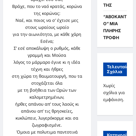
ΤΗΣ
Βράχε, που το ναό κρατάς, κορώνα
της κορώνας:
“ΑΒΟΚΑΝΤ
Ναέ, και ποιος να σ’ έχτισε μες
Ο” ΜΙΑ
στους ωραίους ωραίο
ΠΛΗΡΗΣ
για την αιωνιότητα, με κάθε χάρη
ΤΡΟΦΗ
Εσένα;
Σ’ εσέ αποκάλυψη ο ρυθμός, κάθε
γραμμή και Μούσα
λόγος το μάρμαρο έγινε κι η ιδέα
Τελευταία
τέχνη και ήθρες
Σχόλια
στη χώρα τη θαυματουργή, που τα
στοχάζεται όλα
Χωρίς
με τη βοήθεια των Ωρών των
σχόλια για
καλομετρημένων,
εμφάνιση.
ήρθες απάνου απ’ τους λαούς κι
απάνου απ’ τις θρησκείες,
κυκλώπειε, λυγερόκορμε και σα
ζωγραφισμένε.
Όμοια με πολυτιμα παντοτινά
Κατηγορίες