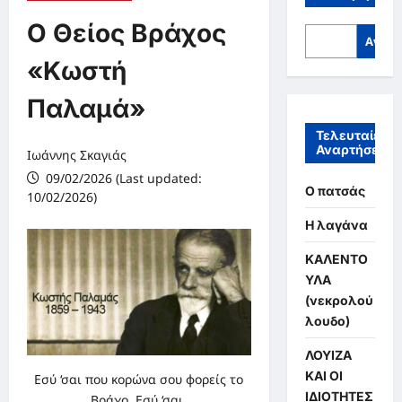
Ο Θείος Βράχος
Αναζή
«Κωστή
Παλαμά»
Τελευταίες
Αναρτήσεις
Ιωάννης Σκαγιάς
09/02/2026 (Last updated:
Ο πατσάς
10/02/2026)
Η λαγάνα
ΚΑΛΕΝΤΟ
ΥΛΑ
(νεκρολού
λουδο)
ΛΟΥΙΖΑ
ΚΑΙ ΟΙ
Εσύ ‘σαι που κορώνα σου φορείς το
ΙΔΙΟΤΗΤΕΣ
Βράχο. Εσύ ‘σαι,