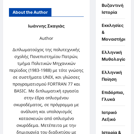
Βυζαντινή
Ιστορία
About the Author
Εκκλησίες
Ιωάννης Σκαγιάς
&
Author
Μοναστήρια
Διπλωματούχος της πολυτεχνικής
Ελληνική
σχολής Πανεπιστημίου Πατρών,
Μυθολογία
τμήμα Πολιτικών Μηχανικών
περίοδος (1983-1988) με τότε γνώσης
Ελληνική
σε συστήματα UNIX, κσι γλώσσες
Ποίηση
προγραματισμού FORTRAN 77 και
BASIC. Με διπλωματική εργασία
Επιδόρπια,
στην έδρα οπλισμένου
Γλυκά
σκυροδέματος, σε πρόγραμμα με
ανάλυση και υπολογισμός
Ιατρικό
κατασκευών από οπλισμένο
Λεξικό
σκυρόδεμα. Μετέπειτα με την
δημιουργία του διαδικτύου με
Ιστορία &