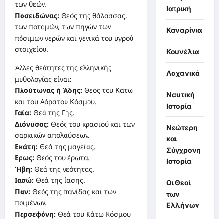
των θεών.
Ιατρική
Ποσειδώνας:
Θεός της θάλασσας,
των ποταμών, των πηγών των
Καναρίνια
πόσιμων νερών και γενικά του υγρού
στοιχείου.
Κουνέλια
Άλλες θεότητες της ελληνικής
Λαχανικά
μυθολογίας είναι:
Πλούτωνας ή Άδης:
Θεός του Κάτω
Ναυτική
και του Αόρατου Κόσμου.
Ιστορία
Γαία:
Θεά της Γης.
Διόνυσος:
Θεός του κρασιού και των
Νεώτερη
σαρκικών απολαύσεων.
και
Εκάτη:
Θεά της μαγείας.
Σύγχρονη
Ερως:
Θεός του έρωτα.
Ιστορία
Ήβη:
Θεά της νεότητας.
Ιασώ:
Θεά της ίασης.
Οι Θεοί
Παν:
Θεός της πανίδας και των
των
ποιμένων.
Ελλήνων
Περσεφόνη:
Θεά του Κάτω Κόσμου