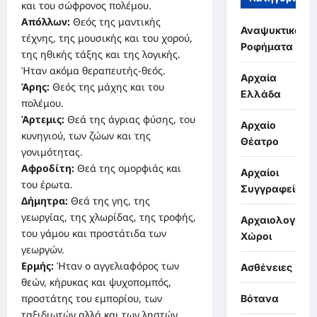
και του σώφρονος πολέμου.
Απόλλων:
Θεός της μαντικής
Αναψυκτικά,
τέχνης, της μουσικής και του χορού,
Ροφήματα
της ηθικής τάξης και της λογικής.
Ήταν ακόμα θεραπευτής-θεός.
Αρχαία
Άρης:
Θεός της μάχης και του
Ελλάδα
πολέμου.
Άρτεμις:
Θεά της άγριας φύσης, του
Αρχαίο
κυνηγιού, των ζώων και της
Θέατρο
γονιμότητας.
Αφροδίτη:
Θεά της ομορφιάς και
Αρχαίοι
του έρωτα.
Συγγραφείς
Δήμητρα:
Θεά της γης, της
γεωργίας, της χλωρίδας, της τροφής,
Αρχαιολογικοί
του γάμου και προστάτιδα των
Χώροι
γεωργών.
Ερμής:
Ήταν ο αγγελιαφόρος των
Ασθένειες
θεών, κήρυκας και ψυχοπομπός,
προστάτης του εμπορίου, των
Βότανα
ταξιδιωτών αλλά και των ληστών.