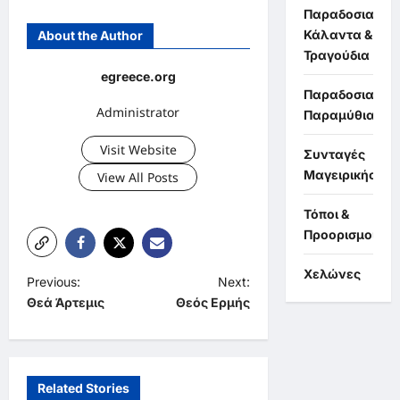
Παραδοσιακά
Κάλαντα &
About the Author
Τραγούδια
egreece.org
Παραδοσιακά
Administrator
Παραμύθια
Visit Website
Συνταγές
Μαγειρικής
View All Posts
Τόποι &
Προορισμοί
Χελώνες
P
Previous:
Next:
Θεά Άρτεμις
Θεός Ερμής
o
s
t
Related Stories
n