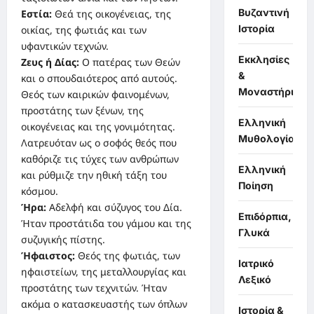
Βυζαντινή
Εστία:
Θεά της οικογένειας, της
Ιστορία
οικίας, της φωτιάς και των
υφαντικών τεχνών.
Εκκλησίες
Ζευς ή Δίας:
Ο πατέρας των Θεών
&
και ο σπουδαιότερος από αυτούς.
Μοναστήρια
Θεός των καιρικών φαινομένων,
προστάτης των ξένων, της
Ελληνική
οικογένειας και της γονιμότητας.
Μυθολογία
Λατρευόταν ως ο σοφός θεός που
καθόριζε τις τύχες των ανθρώπων
Ελληνική
και ρύθμιζε την ηθική τάξη του
Ποίηση
κόσμου.
Ήρα:
Αδελφή και σύζυγος του Δία.
Επιδόρπια,
Ήταν προστάτιδα του γάμου και της
Γλυκά
συζυγικής πίστης.
Ήφαιστος:
Θεός της φωτιάς, των
Ιατρικό
ηφαιστείων, της μεταλλουργίας και
Λεξικό
προστάτης των τεχνιτών. Ήταν
ακόμα ο κατασκευαστής των όπλων
Ιστορία &