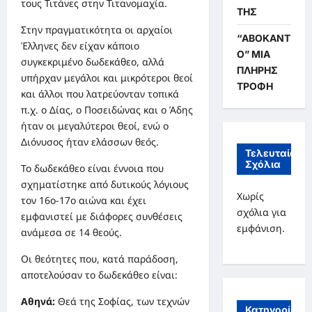
τους Τιτάνες στην Τιτανομαχία.
ΤΗΣ
Στην πραγματικότητα οι αρχαίοι
“ΑΒΟΚΑΝΤ
Έλληνες δεν είχαν κάποιο
Ο” ΜΙΑ
συγκεκριμένο δωδεκάθεο, αλλά
ΠΛΗΡΗΣ
υπήρχαν μεγάλοι και μικρότεροι θεοί
ΤΡΟΦΗ
και άλλοι που λατρεύονταν τοπικά
π.χ. ο Δίας, ο Ποσειδώνας και ο Άδης
ήταν οι μεγαλύτεροι θεοί, ενώ ο
Διόνυσος ήταν ελάσσων θεός.
Τελευταία
Σχόλια
Το δωδεκάθεο είναι έννοια που
σχηματίστηκε από δυτικούς λόγιους
Χωρίς
τον 16ο-17ο αιώνα και έχει
σχόλια για
εμφανιστεί με διάφορες συνθέσεις
εμφάνιση.
ανάμεσα σε 14 θεούς.
Οι θεότητες που, κατά παράδοση,
αποτελούσαν το δωδεκάθεο είναι:
Αθηνά:
Θεά της Σοφίας, των τεχνών
Κατηγορίες