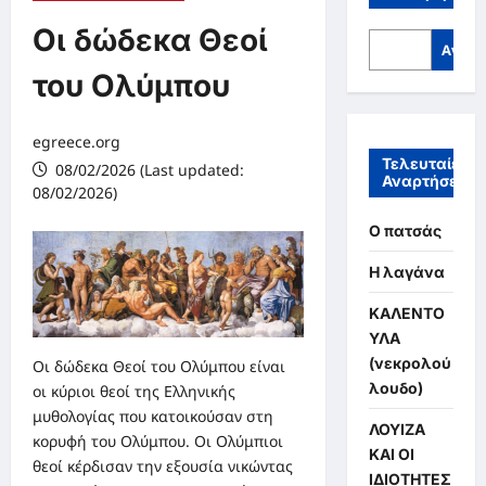
Οι δώδεκα Θεοί
Αναζή
του Ολύμπου
egreece.org
Τελευταίες
08/02/2026 (Last updated:
Αναρτήσεις
08/02/2026)
Ο πατσάς
Η λαγάνα
ΚΑΛΕΝΤΟ
ΥΛΑ
(νεκρολού
Οι δώδεκα Θεοί του Ολύμπου είναι
λουδο)
οι κύριοι θεοί της Ελληνικής
μυθολογίας που κατοικούσαν στη
ΛΟΥΙΖΑ
κορυφή του Ολύμπου. Οι Ολύμπιοι
ΚΑΙ ΟΙ
θεοί κέρδισαν την εξουσία νικώντας
ΙΔΙΟΤΗΤΕΣ