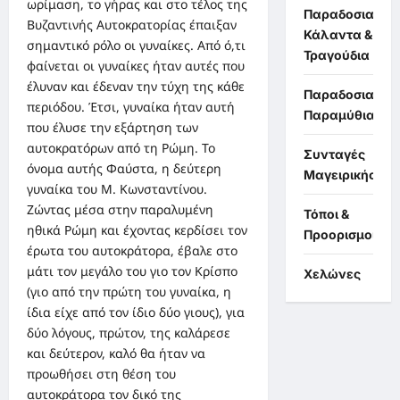
ωρίμαση, το γήρας και στο τέλος της
Παραδοσιακά
Βυζαντινής Αυτοκρατορίας έπαιξαν
Κάλαντα &
σημαντικό ρόλο οι γυναίκες. Από ό,τι
Τραγούδια
φαίνεται οι γυναίκες ήταν αυτές που
έλυναν και έδεναν την τύχη της κάθε
Παραδοσιακά
περιόδου. Έτσι, γυναίκα ήταν αυτή
Παραμύθια
που έλυσε την εξάρτηση των
αυτοκρατόρων από τη Ρώμη. Το
Συνταγές
όνομα αυτής Φαύστα, η δεύτερη
Μαγειρικής
γυναίκα του Μ. Κωνσταντίνου.
Ζώντας μέσα στην παραλυμένη
Τόποι &
ηθικά Ρώμη και έχοντας κερδίσει τον
Προορισμοί
έρωτα του αυτοκράτορα, έβαλε στο
μάτι τον μεγάλο του γιο τον Κρίσπο
Χελώνες
(γιο από την πρώτη του γυναίκα, η
ίδια είχε από τον ίδιο δύο γιους), για
δύο λόγους, πρώτον, της καλάρεσε
και δεύτερον, καλό θα ήταν να
προωθήσει στη θέση του
αυτοκράτορα τον δικό της