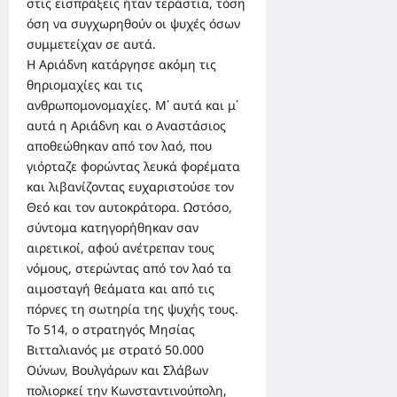
στις εισπράξεις ήταν τεράστια, τόση
όση να συγχωρηθούν οι ψυχές όσων
συμμετείχαν σε αυτά.
Η Αριάδνη κατάργησε ακόμη τις
θηριομαχίες και τις
ανθρωπομονομαχίες. Μ΄ αυτά και μ΄
αυτά η Αριάδνη και ο Αναστάσιος
αποθεώθηκαν από τον λαό, που
γιόρταζε φορώντας λευκά φορέματα
και λιβανίζοντας ευχαριστούσε τον
Θεό και τον αυτοκράτορα. Ωστόσο,
σύντομα κατηγορήθηκαν σαν
αιρετικοί, αφού ανέτρεπαν τους
νόμους, στερώντας από τον λαό τα
αιμοσταγή θεάματα και από τις
πόρνες τη σωτηρία της ψυχής τους.
Το 514, ο στρατηγός Μησίας
Βιτταλιανός με στρατό 50.000
Ούνων, Βουλγάρων και Σλάβων
πολιορκεί την Κωνσταντινούπολη,