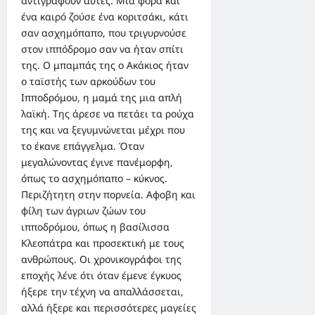
αντιγράφουν αυτές. Μια φορά και
ένα καιρό ζούσε ένα κοριτσάκι, κάτι
σαν ασχημόπαπο, που τριγυρνούσε
στον ιππόδρομο σαν να ήταν σπίτι
της. Ο μπαμπάς της ο Ακάκιος ήταν
ο ταϊστής των αρκούδων του
Ιπποδρόμου, η μαμά της μια απλή
λαϊκή. Της άρεσε να πετάει τα ρούχα
της και να ξεγυμνώνεται μέχρι που
το έκανε επάγγελμα. Όταν
μεγαλώνοντας έγινε πανέμορφη,
όπως το ασχημόπαπο – κύκνος.
Περιζήτητη στην πορνεία. Αφοβη και
φίλη των άγριων ζώων του
ιπποδρόμου, όπως η βασίλισσα
Κλεοπάτρα και προσεκτική με τους
ανθρώπους. Οι χρονικογράφοι της
εποχής λένε ότι όταν έμενε έγκυος
ήξερε την τέχνη να απαλλάσσεται,
αλλά ήξερε και περισσότερες μαγείες