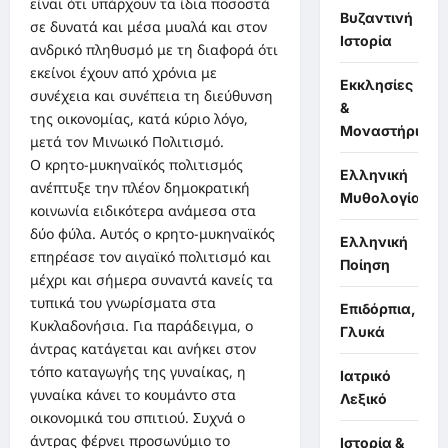
είναι ότι υπάρχουν τα ίδια ποσοστά
Βυζαντινή
σε δυνατά και μέσα μυαλά και στον
Ιστορία
ανδρικό πληθυσμό με τη διαφορά ότι
εκείνοι έχουν από χρόνια με
Εκκλησίες
συνέχεια και συνέπεια τη διεύθυνση
&
της οικονομίας, κατά κύριο λόγο,
Μοναστήρια
μετά τον Μινωικό Πολιτισμό.
Ο κρητο-μυκηναϊκός πολιτισμός
Ελληνική
ανέπτυξε την πλέον δημοκρατική
Μυθολογία
κοινωνία ειδικότερα ανάμεσα στα
δύο φύλα. Αυτός ο κρητο-μυκηναϊκός
Ελληνική
επηρέασε τον αιγαϊκό πολιτισμό και
Ποίηση
μέχρι και σήμερα συναντά κανείς τα
τυπικά του γνωρίσματα στα
Επιδόρπια,
Κυκλαδονήσια. Για παράδειγμα, ο
Γλυκά
άντρας κατάγεται και ανήκει στον
τόπο καταγωγής της γυναίκας, η
Ιατρικό
γυναίκα κάνει το κουμάντο στα
Λεξικό
οικονομικά του σπιτιού. Συχνά ο
άντρας φέρνει προσωνύμιο το
Ιστορία &