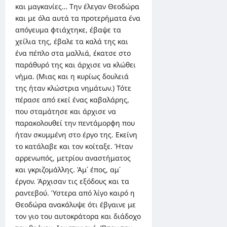
και μαγκανίες… Την έλεγαν Θεοδώρα
και με όλα αυτά τα προτερήματα ένα
απόγευμα φτιάχτηκε, έβαψε τα
χείλια της, έβαλε τα καλά της και
ένα πέπλο στα μαλλιά, έκατσε στο
παράθυρό της και άρχισε να κλώθει
νήμα. (Μιας και η κυρίως δουλειά
της ήταν κλώστρια νημάτων.) Τότε
πέρασε από εκεί ένας καβαλάρης,
που σταμάτησε και άρχισε να
παρακολουθεί την πεντάμορφη που
ήταν σκυμμένη στο έργο της. Εκείνη
το κατάλαβε και τον κοίταξε. Ήταν
αρρενωπός, μετρίου αναστήματος
και γκριζομάλλης. Άμ΄ έπος, αμ΄
έργον. Άρχισαν τις εξόδους και τα
ραντεβού. Ύστερα από λίγο καιρό η
Θεοδώρα ανακάλυψε ότι έβγαινε με
τον γιο του αυτοκράτορα και διάδοχο