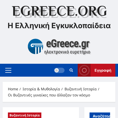
Skip
to
content
Η Ελληνική Εγκυκλοπαίδεια
Εγγραφή
Primary
Menu
Home
Ιστορία & Μυθολογία
Βυζαντινή Ιστορία
Οι Βυζαντινές γυναίκες που άλλαξαν τον κόσμο
Βυζαντινή Ιστορία
Αναζήτηση