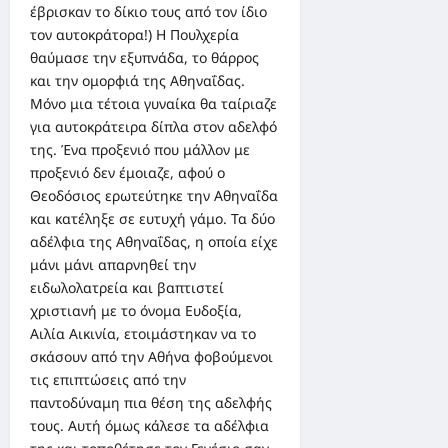
έβρισκαν το δίκιο τους από τον ίδιο
τον αυτοκράτορα!) Η Πουλχερία
θαύμασε την εξυπνάδα, το θάρρος
και την ομορφιά της Αθηναΐδας.
Μόνο μια τέτοια γυναίκα θα ταίριαζε
για αυτοκράτειρα δίπλα στον αδελφό
της. Ένα προξενιό που μάλλον με
προξενιό δεν έμοιαζε, αφού ο
Θεοδόσιος ερωτεύτηκε την Αθηναΐδα
και κατέληξε σε ευτυχή γάμο. Τα δύο
αδέλφια της Αθηναΐδας, η οποία είχε
μάνι μάνι απαρνηθεί την
ειδωλολατρεία και βαπτιστεί
χριστιανή με το όνομα Ευδοξία,
Αιλία Αικινία, ετοιμάστηκαν να το
σκάσουν από την Αθήνα φοβούμενοι
τις επιπτώσεις από την
παντοδύναμη πια θέση της αδελφής
τους. Αυτή όμως κάλεσε τα αδέλφια