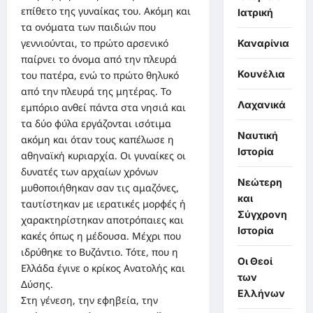
επίθετο της γυναίκας του. Ακόμη και
Ιατρική
τα ονόματα των παιδιών που
γεννιούνται, το πρώτο αρσενικό
Καναρίνια
παίρνει το όνομα από την πλευρά
Κουνέλια
του πατέρα, ενώ το πρώτο θηλυκό
από την πλευρά της μητέρας. Το
Λαχανικά
εμπόριο ανθεί πάντα στα νησιά και
τα δύο φύλα εργάζονται ισότιμα
Ναυτική
ακόμη και όταν τους καπέλωσε η
Ιστορία
αθηναϊκή κυριαρχία. Οι γυναίκες οι
δυνατές των αρχαίων χρόνων
Νεώτερη
μυθοποιήθηκαν σαν τις αμαζόνες,
και
ταυτίστηκαν με ιερατικές μορφές ή
Σύγχρονη
χαρακτηρίστηκαν αποτρόπαιες και
Ιστορία
κακές όπως η μέδουσα. Μέχρι που
ιδρύθηκε το Βυζάντιο. Τότε, που η
Οι Θεοί
Ελλάδα έγινε ο κρίκος Ανατολής και
των
Δύσης.
Ελλήνων
Στη γένεση, την εφηβεία, την