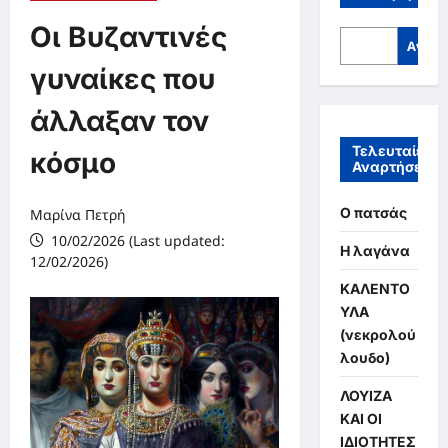
Οι Βυζαντινές
Αναζή
γυναίκες που
άλλαξαν τον
Τελευταίες
κόσμο
Αναρτήσεις
Ο πατσάς
Μαρίνα Πετρή
10/02/2026 (Last updated:
Η λαγάνα
12/02/2026)
ΚΑΛΕΝΤΟ
ΥΛΑ
(νεκρολού
λουδο)
ΛΟΥΙΖΑ
ΚΑΙ ΟΙ
ΙΔΙΟΤΗΤΕΣ