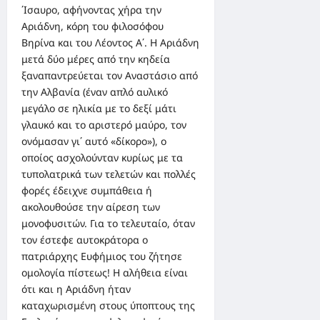
΄Ισαυρο, αφήνοντας χήρα την
Αριάδνη, κόρη του φιλοσόφου
Βηρίνα και του Λέοντος Α΄. Η Αριάδνη
μετά δύο μέρες από την κηδεία
ξαναπαντρεύεται τον Αναστάσιο από
την Αλβανία (έναν απλό αυλικό
μεγάλο σε ηλικία με το δεξί μάτι
γλαυκό και το αριστερό μαύρο, τον
ονόμασαν γι΄ αυτό «δίκορο»), ο
οποίος ασχολούνταν κυρίως με τα
τυπολατρικά των τελετών και πολλές
φορές έδειχνε συμπάθεια ή
ακολουθούσε την αίρεση των
μονοφυσιτών. Για το τελευταίο, όταν
τον έστεφε αυτοκράτορα ο
πατριάρχης Ευφήμιος του ζήτησε
ομολογία πίστεως! Η αλήθεια είναι
ότι και η Αριάδνη ήταν
καταχωρισμένη στους ύποπτους της