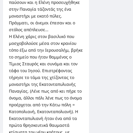
παύσουν και η Ελένη προσευχήθηκε
στην Παναγία τάζοντάς της ένα
μοναστήρι με εκατό πύλες.
Πράγματι, οι άνεμοι έπεσαν και ο
στόλος απέπλευσε…
Η Ελένη χάρις στον βασιλικό που
μοσχοβολούσε μέσα στον κρανίου
τόπο έξω από την Ιερουσαλήμ, βρήκε
το σημείο που ήταν θαμμένος ο
Τίμιος Σταυρός και συνάμα και τον
τάφο του Ιησού. Επιστρέφοντας
τήρησε το τάμα της χτίζοντας το
μοναστήρι της Εκατονταπυλιανής
Παναγίας. (Λένε πως από κει πήρε το
όνομα, άλλοι πάλι λένε πως το όνομα
προέρχεται από την Κάτω πόλη =
Κατοπολιανή, Εκατονταπολιανή). Η
Εκατονταπυλιανή ήταν ένα από τα
πρώτα θρησκευτικά θαυμαστά
κτίσματα του νέου κράτους, με