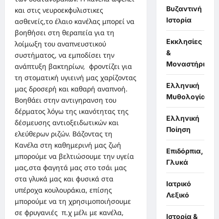
Βυζαντινή
και στις νευροεκφυλιστικες
Ιστορία
ασθενείς,το έλαιο κανέλας μπορεί να
βοηθήσει στη θεραπεία για τη
Εκκλησίες
λοίμωξη του αναπνευστικού
&
συστήματος, να εμποδίσει την
Μοναστήρια
ανάπτυξη βακτηρίων, φροντίζει για
τη στοματική υγιεινή μας χαρίζοντας
Ελληνική
μας δροσερή και καθαρή αναπνοή.
Μυθολογία
Βοηθάει στην αντιγηρανση του
δέρματος λόγω της ικανότητας της
Ελληνική
δέσμευσης αντιοξειδωτικών και
Ποίηση
ελεύθερων ριζών. Βάζοντας τη
Κανέλα στη καθημερινή μας ζωή
Επιδόρπια,
μπορούμε να βελτιώσουμε την υγεία
Γλυκά
μας,στα φαγητά μας στο τσάι μας
στα γλυκά μας και φυσικά στα
Ιατρικό
υπέροχα κουλουράκια, επίσης
Λεξικό
μπορούμε να τη χρησιμοποιήσουμε
σε φρυγανιές π.χ μέλι με κανέλα,
Ιστορία &