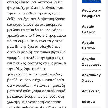
οποίες λέγεται ότι καταπολεμά τις
φλεγμονές, μειώνει τον κίνδυνο για
Αναψυκτικά,
την καρδιοπάθεια. Έρευνες έχουν
Ροφήματα
δείξει ότι έχει αντιδιαβητική δράση
και έχουν αποδείξει ότι μπορεί να
Αρχαία
μειώσει τα επίπεδα του σακχάρου
Ελλάδα
χρειάζεται από 1 έως 5-6 γραμμάρια
πάντα συμβουλευόμενοι το γιατρό
Αρχαίο
μας. Επίσης έχει αποδειχθεί πως
Θέατρο
σ’άτομα με διαβήτη τύπου βήτα ένα
γραμμάριο κανέλας την ημέρα έχει
Αρχαίοι
ευεργετικές ιδιότητες καθώς μειώνει
Συγγραφείς
την LDL χοληστερόλη,τη
χοληστερίνη και τα τριγλυκερίδια,
Αρχαιολογικοί
βοηθά και όσους έχουν ευαισθησία
Χώροι
στην ινσουλίνη. Μειώνει τη γλυκόζη
μετά από κάθε γεύμα σε συνδυασμό
Ασθένειες
με κάποια ένζυμα που βοηθούν στη
Βότανα
χώνεψη μειώνοντας τη διάσπαση
των υδατανθράκων. Η κανέλα ωφελεί