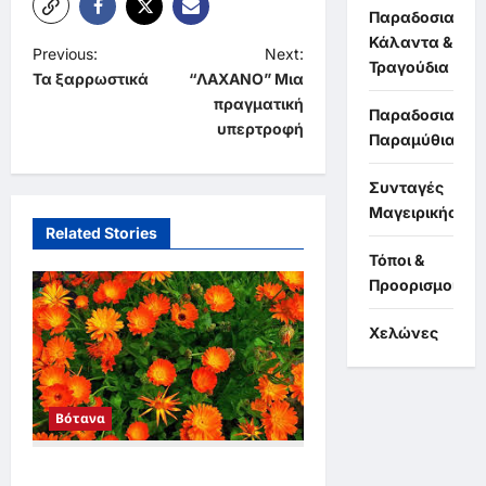
Παραδοσιακά
Κάλαντα &
P
Previous:
Next:
Τραγούδια
Τα ξαρρωστικά
“ΛΑΧΑΝΟ” Μια
o
πραγματική
Παραδοσιακά
s
υπερτροφή
Παραμύθια
t
Συνταγές
n
Μαγειρικής
a
Related Stories
v
Τόποι &
Προορισμοί
i
g
Χελώνες
a
t
Βότανα
i
o
ΚΑΛΕΝΤΟΥΛΑ