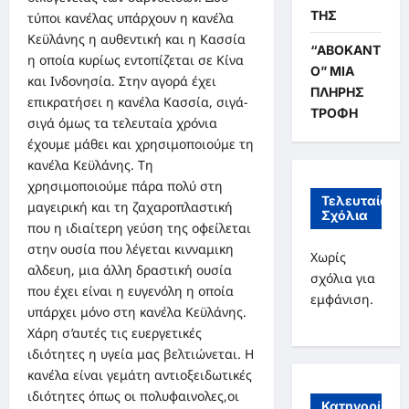
ΤΗΣ
τύποι κανέλας υπάρχουν η κανέλα
Κεϋλάνης η αυθεντική και η Κασσία
“ΑΒΟΚΑΝΤ
η οποία κυρίως εντοπίζεται σε Κίνα
Ο” ΜΙΑ
και Ινδονησία. Στην αγορά έχει
ΠΛΗΡΗΣ
επικρατήσει η κανέλα Κασσία, σιγά-
ΤΡΟΦΗ
σιγά όμως τα τελευταία χρόνια
έχουμε μάθει και χρησιμοποιούμε τη
κανέλα Κεϋλάνης. Τη
χρησιμοποιούμε πάρα πολύ στη
Τελευταία
μαγειρική και τη ζαχαροπλαστική
Σχόλια
που η ιδιαίτερη γεύση της οφείλεται
στην ουσία που λέγεται κινναμικη
Χωρίς
αλδευη, μια άλλη δραστική ουσία
σχόλια για
που έχει είναι η ευγενόλη η οποία
εμφάνιση.
υπάρχει μόνο στη κανέλα Κεϋλάνης.
Χάρη σ’αυτές τις ευεργετικές
ιδιότητες η υγεία μας βελτιώνεται. Η
κανέλα είναι γεμάτη αντιοξειδωτικές
ιδιότητες όπως οι πολυφαινολες,οι
Κατηγορίες