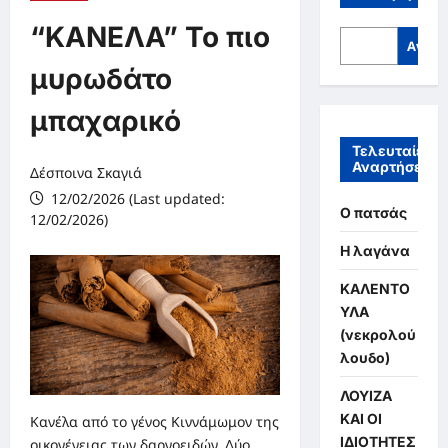
“ΚΑΝΕΛΑ” Το πιο
Αναζή
μυρωδάτο
μπαχαρικό
Τελευταίες
Αναρτήσεις
Δέσποινα Σκαγιά
12/02/2026 (Last updated:
Ο πατσάς
12/02/2026)
Η λαγάνα
ΚΑΛΕΝΤΟ
ΥΛΑ
(νεκρολού
λουδο)
ΛΟΥΙΖΑ
ΚΑΙ ΟΙ
Κανέλα από το γένος Κιννάμωμον της
ΙΔΙΟΤΗΤΕΣ
οικογένειας των δαρνοειδών. Δύο