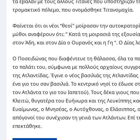
τα έβαλαν με τους άλλους Τιτάνες που υποστήριζαν τ
τρομακτικό πόλεμο, που ονομάσθηκε Τιτανομαχία.
Φαίνεται ότι οι νέοι “θεοί” μοίρασαν την αυτοκρατορ
μύθοι αναφέρουν ότι: ” Κατά τη μοιρασιά της εξουσ
στον Άδη, και στον Δία ο Ουρανός και η Γη “. Ο Δίας 
Ο Ποσειδώνας που διαφέντευε τη θάλασσα, όλα τα παρά
το παλάτι του, σύμφωνα με πολλούς αρχαίους συγγραφ
της Ατλαντίδας. Έγινε ο νέος βασιλιάς της Ατλαντίδας
ένα γιο του σαν βασιλιά. Το κεντρικό νησί το έδωσε 
τον Ατλάντα το γιο του Ιαπετού). Τους δέκα γιους πο
Κλειτώ, θυγατέρα του Ευήνωρα και της Λευκίππης και 
Ευαίμωνας, ο Μνησέας, ο Αυτόχθονας, ο Ελάσιππος, ο
απόγονοί του συνέχισαν τη γενιά των Ατλάντων. Επί 
επεκτάθηκε.