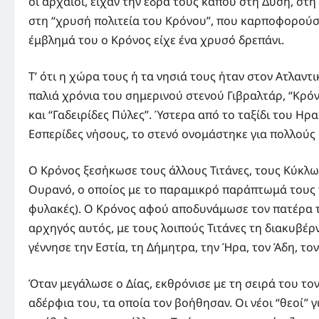
οι αρχαίοι, είχαν την έδρα τους κάπου στη Δύση, στ
στη “χρυσή πολιτεία του Κρόνου”, που καρποφορούσε 
έμβλημά του ο Κρόνος είχε ένα χρυσό δρεπάνι.
Τ’ ότι η χώρα τους ή τα νησιά τους ήταν στον Ατλαντ
παλιά χρόνια του σημερινού στενού Γιβραλτάρ, “Κρόν
και “Γαδειρίδες Πύλες”. Ύστερα από το ταξίδι του Ηρ
Εσπερίδες νήσους, το στενό ονομάστηκε για πολλούς 
Ο Κρόνος ξεσήκωσε τους άλλους Τιτάνες, τους Κύκλωπ
Ουρανό, ο οποίος με το παραμικρό παράπτωμά τους τ
φυλακές). Ο Κρόνος αφού αποδυνάμωσε τον πατέρα τ
αρχηγός αυτός, με τους λοιπούς Τιτάνες τη διακυβέρ
γέννησε την Εστία, τη Δήμητρα, την Ήρα, τον Άδη, τον
Όταν μεγάλωσε ο Δίας, εκθρόνισε με τη σειρά του τον
αδέρφια του, τα οποία τον βοήθησαν. Οι νέοι “θεοί” γι