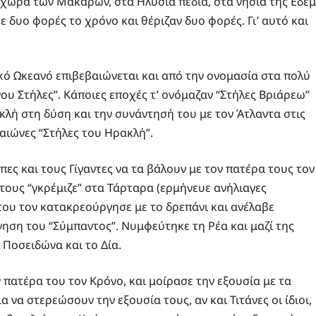
η χώρα των Μακάρων, στα Ηλύσια πεδία, στα νησιά της Εδέμ
δυο φορές το χρόνο και θέριζαν δυο φορές. Γι’ αυτό και
ικό Ωκεανό επιβεβαιώνεται και από την ονομασία στα πολύ
ου Στήλες”. Κάποιες εποχές τ’ ονόμαζαν “Στήλες Βριάρεω”
ακλή στη δύση και την συνάντησή του με τον Άτλαντα στις
αιώνες “Στήλες του Ηρακλή”.
ες και τους Γίγαντες να τα βάλουν με τον πατέρα τους τον
ους “γκρέμιζε” στα Τάρταρα (ερμήνευε ανήλιαγες
ου τον κατακρεούργησε με το δρεπάνι και ανέλαβε
νηση του “Σύμπαντος”. Νυμφεύτηκε τη Ρέα και μαζί της
 Ποσειδώνα και το Δία.
 πατέρα του τον Κρόνο, και μοίρασε την εξουσία με τα
α να στερεώσουν την εξουσία τους, αν και Τιτάνες οι ίδιοι,