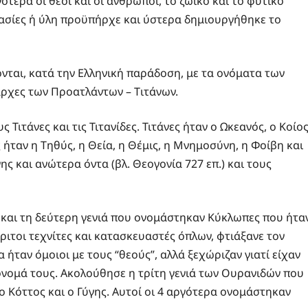
τερα οι θεοί και οι άνθρωποι, το ζωικό και το φυτικό
οξασίες ή ύλη προϋπήρχε και ύστερα δημιουργήθηκε το
νται, κατά την Ελληνική παράδοση, με τα ονόματα των
ρχες των Προατλάντων – Tιτάνων.
Τιτάνες και τις Τιτανίδες. Τιτάνες ήταν ο Ωκεανός, ο Κοίος
ες ήταν η Τηθύς, η Θεία, η Θέμις, η Μνημοσύνη, η Φοίβη και
γης και ανώτερα όντα (βλ. Θεογονία 727 επ.) και τους
ν και τη δεύτερη γενιά που ονομάστηκαν Κύκλωπες που ήτα
ριτοι τεχνίτες και κατασκευαστές όπλων, φτιάξανε τον
λα ήταν όμοιοι με τους “θεούς”, αλλά ξεχώριζαν γιατί είχαν
 όνομά τους. Ακολούθησε η τρίτη γενιά των Ουρανιδών που
 ο Κόττος και ο Γύγης. Αυτοί οι 4 αργότερα ονομάστηκαν