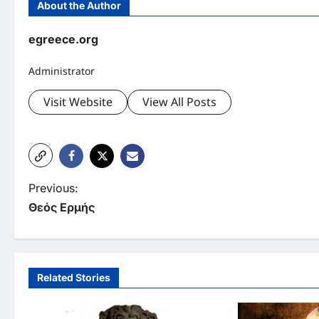
About the Author
egreece.org
Administrator
Visit Website
View All Posts
P
Previous:
Θεός Ερμής
o
s
t
Related Stories
n
a