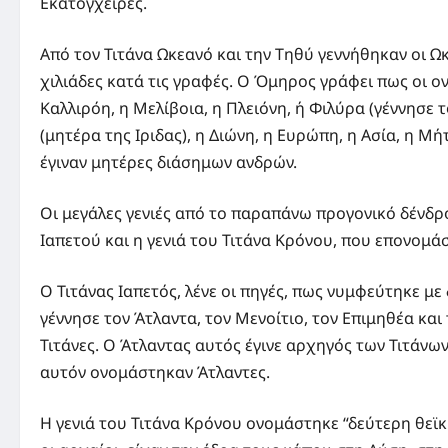
Εκατόγχειρες.
Από τον Τιτάνα Ωκεανό και την Τηθύ γεννήθηκαν οι Ωκε
χιλιάδες κατά τις γραφές. Ο Όμηρος γράφει πως οι ον
Καλλιρόη, η Μελίβοια, η Πλειόνη, ή Φιλύρα (γέννησε 
(μητέρα της Ιριδας), η Διώνη, η Ευρώπη, η Ασία, η Μή
έγιναν μητέρες διάσημων ανδρών.
Οι μεγάλες γενιές από το παραπάνω προγονικό δένδρο 
Ιαπετού και η γενιά του Τιτάνα Κρόνου, που επονομά
Ο Τιτάνας Ιαπετός, λένε οι πηγές, πως νυμφεύτηκε με
γέννησε τον Άτλαντα, τον Μενοίτιο, τον Επιμηθέα κ
Τιτάνες. Ο Άτλαντας αυτός έγινε αρχηγός των Τιτάνω
αυτόν ονομάστηκαν Άτλαντες.
Η γενιά του Τιτάνα Κρόνου ονομάστηκε “δεύτερη θεϊκή