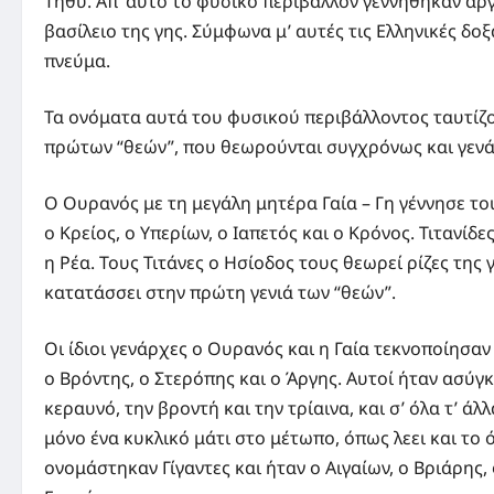
Τηθύ. Απ’ αυτό το φυσικό περιβάλλον γεννήθηκαν αργό
βασίλειο της γης. Σύμφωνα μ’ αυτές τις Ελληνικές δ
πνεύμα.
Τα ονόματα αυτά του φυσικού περιβάλλοντος ταυτίζο
πρώτων “θεών”, που θεωρούνται συγχρόνως και γενά
Ο Ουρανός με τη μεγάλη μητέρα Γαία – Γη γέννησε τους 
ο Κρείος, ο Υπερίων, ο Ιαπετός και ο Κρόνος. Τιτανίδ
η Ρέα. Τους Τιτάνες ο Ησίοδος τους θεωρεί ρίζες της 
κατατάσσει στην πρώτη γενιά των “θεών”.
Οι ίδιοι γενάρχες ο Ουρανός και η Γαία τεκνοποίησα
ο Βρόντης, ο Στερόπης και ο Άργης. Αυτοί ήταν ασύγκ
κεραυνό, την βροντή και την τρίαινα, και σ’ όλα τ’ άλ
μόνο ένα κυκλικό μάτι στο μέτωπο, όπως λεει και το
ονομάστηκαν Γίγαντες και ήταν ο Αιγαίων, ο Βριάρης,