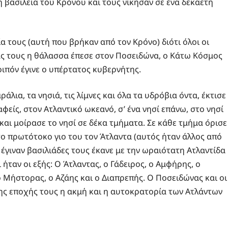
η βασιλεία του Κρόνου και τους νίκησαν σε ένα δεκαετή
ία τους (αυτή που βρήκαν από τον Κρόνο) διότι όλοι οι
ίας τους η θάλασσα έπεσε στον Ποσειδώνα, ο Κάτω Κόσμος
λοιπόν έγινε ο υπέρτατος κυβερνήτης.
λια, τα νησιά, τις λίμνες και όλα τα υδρόβια όντα, έκτισε
είς, στον Ατλαντικό ωκεανό, σ’ ένα νησί επάνω, στο νησί
 και μοίρασε το νησί σε δέκα τμήματα. Σε κάθε τμήμα όρισε
στο πρωτότοκο γιο του τον Άτλαντα (αυτός ήταν άλλος από
υ έγιναν βασιλιάδες τους έκανε με την ωραιότατη Ατλαντίδα
ήταν οι εξής: Ο Άτλαντας, ο Γάδειρος, ο Αμφήρης, ο
 Μήστορας, ο Αζάης και ο Διαπρεπής. Ο Ποσειδώνας και οι
της εποχής τους η ακμή και η αυτοκρατορία των Ατλάντων