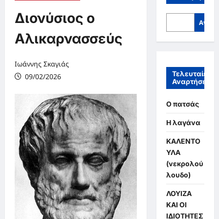
Διονύσιος ο
Αναζή
Αλικαρνασσεύς
Ιωάννης Σκαγιάς
Τελευταίες
09/02/2026
Αναρτήσεις
Ο πατσάς
Η λαγάνα
ΚΑΛΕΝΤΟ
ΥΛΑ
(νεκρολού
λουδο)
ΛΟΥΙΖΑ
ΚΑΙ ΟΙ
ΙΔΙΟΤΗΤΕΣ