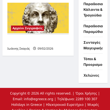
Παραδοσιακά
Κάλαντα &
Τραγούδια
Παραδοσιακά
Αρχαίοι Συγγραφείς
Παραμύθια
O επικός ποιητής Όμηρος
Συνταγές
Μαγειρικής
Ιωάννης Σκαγιάς
09/02/2026
Τόποι &
Προορισμοί
Χελώνες
Copyright © 2026 All rights reserved.
|
Όροι Χρήσης
|
Email:
info@egreece.org
| Τηλέφωνο: 2289 100 307
Holidays in Greece
|
Ηλεκτρονικό Ευρετήριο
|
Μικρές