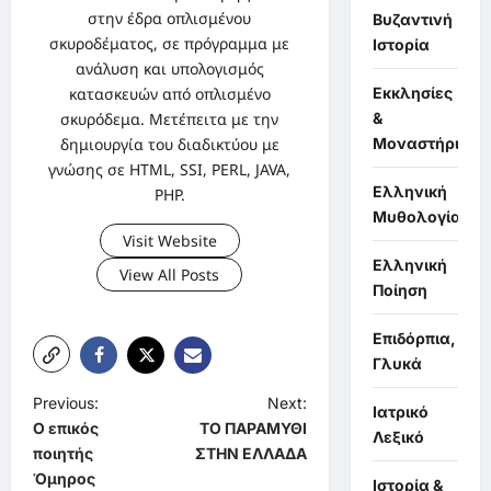
στην έδρα οπλισμένου
Βυζαντινή
σκυροδέματος, σε πρόγραμμα με
Ιστορία
ανάλυση και υπολογισμός
κατασκευών από οπλισμένο
Εκκλησίες
σκυρόδεμα. Μετέπειτα με την
&
δημιουργία του διαδικτύου με
Μοναστήρια
γνώσης σε HTML, SSI, PERL, JAVA,
Ελληνική
PHP.
Μυθολογία
Visit Website
Ελληνική
View All Posts
Ποίηση
Επιδόρπια,
Γλυκά
P
Previous:
Next:
Ιατρικό
O επικός
ΤΟ ΠΑΡΑΜΥΘΙ
o
Λεξικό
ποιητής
ΣΤΗΝ ΕΛΛΑΔΑ
s
Όμηρος
Ιστορία &