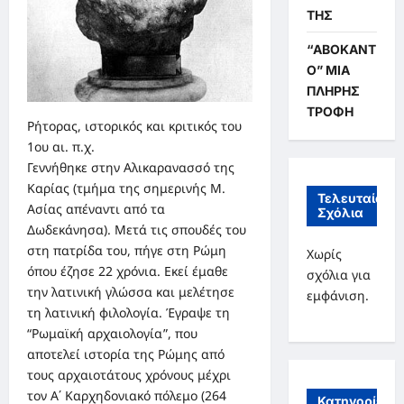
ΤΗΣ
“ΑΒΟΚΑΝΤ
Ο” ΜΙΑ
ΠΛΗΡΗΣ
ΤΡΟΦΗ
Ρήτορας, ιστορικός και κριτικός του
1ου αι. π.χ.
Γεννήθηκε στην Αλικαρανασσό της
Καρίας (τμήμα της σημερινής Μ.
Τελευταία
Ασίας απέναντι από τα
Σχόλια
Δωδεκάνησα). Μετά τις σπουδές του
στη πατρίδα του, πήγε στη Ρώμη
Χωρίς
όπου έζησε 22 χρόνια. Εκεί έμαθε
σχόλια για
την λατινική γλώσσα και μελέτησε
εμφάνιση.
τη λατινική φιλολογία. Έγραψε τη
“Ρωμαϊκή αρχαιολογία”, που
αποτελεί ιστορία της Ρώμης από
τους αρχαιοτάτους χρόνους μέχρι
τον Α΄ Καρχηδονιακό πόλεμο (264
Κατηγορίες