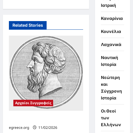
t
Ιατρική
n
Καναρίνια
a
Related Stories
v
Κουνέλια
i
Λαχανικά
g
Ναυτική
a
Ιστορία
t
i
Νεώτερη
και
o
Σύγχρονη
n
Ιστορία
Αρχαίοι Συγγραφείς
Οι Θεοί
των
Ευήμερος ο Μεσσήνιος
Ελλήνων
egreece.org
11/02/2026