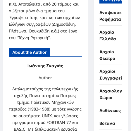
π.Χ). Αποτελείται από 20 τόμους και
σώζεται μόνο ένα τμήμα του.
Αναψυκτικά,
Έγραψε επίσης κριτική των αρχαίων
Ροφήματα
Ελλήνων συγγραφέων (Δημοσθένη,
Πλάτωνα, Θουκυδίδη κ.ά.) στο έργο
Αρχαία
του “Τέχνη Ρητορική”.
Ελλάδα
Αρχαίο
About the Author
Θέατρο
Ιωάννης Σκαγιάς
Αρχαίοι
Author
Συγγραφείς
Διπλωματούχος της πολυτεχνικής
Αρχαιολογικοί
σχολής Πανεπιστημίου Πατρών,
Χώροι
τμήμα Πολιτικών Μηχανικών
περίοδος (1983-1988) με τότε γνώσης
Ασθένειες
σε συστήματα UNIX, κσι γλώσσες
προγραματισμού FORTRAN 77 και
Βότανα
BASIC. Με διπλωματική εργασία